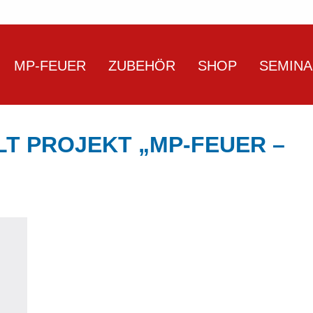
MP-FEUER
ZUBEHÖR
SHOP
SEMIN
T PROJEKT „MP-FEUER –